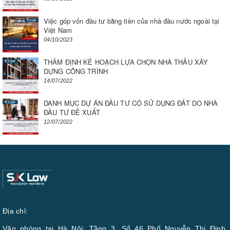
Việc góp vốn đầu tư bằng tiền của nhà đầu nước ngoài tại
Việt Nam
04/10/2023
THẨM ĐỊNH KẾ HOẠCH LỰA CHỌN NHÀ THẦU XÂY
DỰNG CÔNG TRÌNH
14/07/2022
DANH MỤC DỰ ÁN ĐẦU TƯ CÓ SỬ DỤNG ĐẤT DO NHÀ
ĐẦU TƯ ĐỀ XUẤT
12/07/2022
Địa chỉ:
Văn phòng tại Hà Nội: Tầng 3, Số 46 Phố Nguyễn Thị Định,