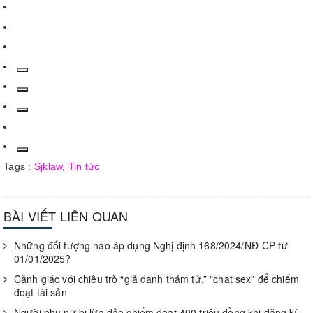
Tags :
Sjklaw
,
Tin tức
BÀI VIẾT LIÊN QUAN
Những đối tượng nào áp dụng Nghị định 168/2024/NĐ-CP từ
01/01/2025?
Cảnh giác với chiêu trò “giả danh thám tử,” "chat sex” để chiếm
đoạt tài sản
Người phụ nữ bị lừa đảo chiếm đoạt 400 triệu đồng khi đăng kí