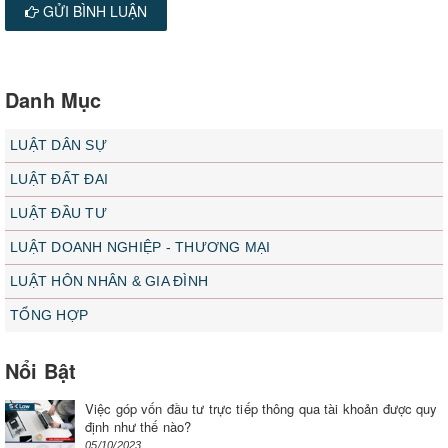
GỬI BÌNH LUẬN
Danh Mục
LUẬT DÂN SỰ
LUẬT ĐẤT ĐAI
LUẬT ĐẦU TƯ
LUẬT DOANH NGHIỆP - THƯƠNG MẠI
LUẬT HÔN NHÂN & GIA ĐÌNH
TỔNG HỢP
Nổi Bật
Việc góp vốn đầu tư trực tiếp thông qua tài khoản được quy
định như thế nào?
05/10/2023