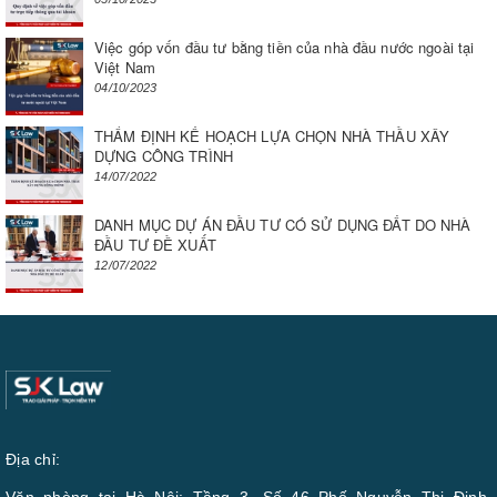
Việc góp vốn đầu tư bằng tiền của nhà đầu nước ngoài tại
Việt Nam
04/10/2023
THẨM ĐỊNH KẾ HOẠCH LỰA CHỌN NHÀ THẦU XÂY
DỰNG CÔNG TRÌNH
14/07/2022
DANH MỤC DỰ ÁN ĐẦU TƯ CÓ SỬ DỤNG ĐẤT DO NHÀ
ĐẦU TƯ ĐỀ XUẤT
12/07/2022
Địa chỉ:
Văn phòng tại Hà Nội: Tầng 3, Số 46 Phố Nguyễn Thị Định,