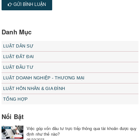
GỬI BÌNH LUẬN
Danh Mục
LUẬT DÂN SỰ
LUẬT ĐẤT ĐAI
LUẬT ĐẦU TƯ
LUẬT DOANH NGHIỆP - THƯƠNG MẠI
LUẬT HÔN NHÂN & GIA ĐÌNH
TỔNG HỢP
Nổi Bật
Việc góp vốn đầu tư trực tiếp thông qua tài khoản được quy
định như thế nào?
05/10/2023