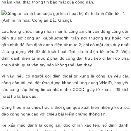
nhằm khai thác thông tin bảo mật của công dân.
(Ảnh minh họa: Công an Bắc Giang).
Lực lượng chức năng nhấn mạnh, công an chỉ vận động công dân
đến trụ sở công an xã/phường/thị trấn nơi thường trú hoặc nơi
gần nhất để làm định danh điện tử mức 2; chỉ có một app duy nhất
là ứng dụng VNeID để kích hoạt định danh điện tử mức 2. Việc
định danh điện tử mức 2 phải do công dân trực tiếp đi làm do phải
chụp ảnh, quét vân tay nên không thể làm thay.
Vì vậy, nếu có người gọi điện thoại tự xưng là công an yêu cầu
công dân tải, cài đặt ứng dụng khác với ứng dụng VNeID, hay yêu
cầu cung cấp thông tin cá nhân như CCCD, giấy tờ khác... để kích
hoạt hộ là lừa đảo.
Cũng theo nhà chức trách, thời gian qua xuất hiện những kiểu lừa
đảo công nghệ cao với chiêu bài kiểm chứng thông tin.
Kẻ xấu mạo danh là công an, đọc chính xác tên, số định danh,