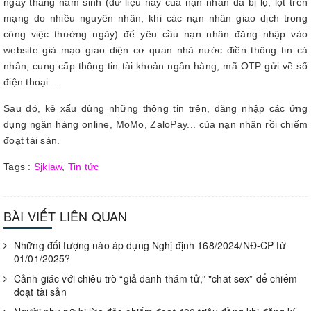
ngày tháng năm sinh (dữ liệu này của nạn nhân đã bị lộ, lọt trên
mạng do nhiều nguyên nhân, khi các nạn nhân giao dịch trong
công việc thường ngày) để yêu cầu nạn nhân đăng nhập vào
website giả mạo giao diện cơ quan nhà nước điền thông tin cá
nhân, cung cấp thông tin tài khoản ngân hàng, mã OTP gửi về số
điện thoại...
Sau đó, kẻ xấu dùng những thông tin trên, đăng nhập các ứng
dụng ngân hàng online, MoMo, ZaloPay... của nạn nhân rồi chiếm
đoạt tài sản.
Tags :
Sjklaw
,
Tin tức
BÀI VIẾT LIÊN QUAN
Những đối tượng nào áp dụng Nghị định 168/2024/NĐ-CP từ
01/01/2025?
Cảnh giác với chiêu trò “giả danh thám tử,” "chat sex” để chiếm
đoạt tài sản