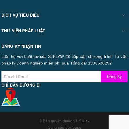
DỊCH VỤ TIÊU BIỂU
THƯ VIỆN PHÁP LUẬT
ĐĂNG KÝ NHẬN TIN
Liên hệ với Luật sư của SJKLAW để tiếp cận chương trình Tư vấn
pháp lý Doanh nghiệp miễn phí qua Tổng đài 1900636292
Đăng ký
CHỈ DẪN ĐƯỜNG ĐI
© Bản quyền thuộc về
Sjklaw
Cung cấp bởi
Sapo