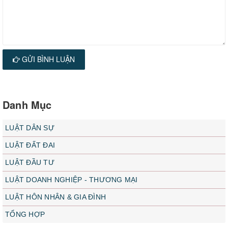
GỬI BÌNH LUẬN
Danh Mục
LUẬT DÂN SỰ
LUẬT ĐẤT ĐAI
LUẬT ĐẦU TƯ
LUẬT DOANH NGHIỆP - THƯƠNG MẠI
LUẬT HÔN NHÂN & GIA ĐÌNH
TỔNG HỢP