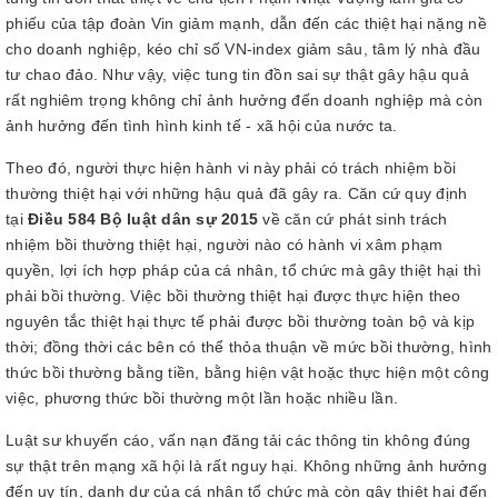
phiếu của tập đoàn Vin giảm mạnh, dẫn đến các thiệt hại nặng nề
cho doanh nghiệp, kéo chỉ số VN-index giảm sâu, tâm lý nhà đầu
tư chao đảo. Như vậy, việc tung tin đồn sai sự thật gây hậu quả
rất nghiêm trọng không chỉ ảnh hưởng đến doanh nghiệp mà còn
ảnh hưởng đến tình hình kinh tế - xã hội của nước ta.
Theo đó, người thực hiện hành vi này phải có trách nhiệm bồi
thường thiệt hại với những hậu quả đã gây ra. Căn cứ quy định
tại
Điều 584 Bộ luật dân sự 2015
về căn cứ phát sinh trách
nhiệm bồi thường thiệt hại, người nào có hành vi xâm phạm
quyền, lợi ích hợp pháp của cá nhân, tổ chức mà gây thiệt hại thì
phải bồi thường. Việc bồi thường thiệt hại được thực hiện theo
nguyên tắc thiệt hại thực tế phải được bồi thường toàn bộ và kịp
thời; đồng thời các bên có thể thỏa thuận về mức bồi thường, hình
thức bồi thường bằng tiền, bằng hiện vật hoặc thực hiện một công
việc, phương thức bồi thường một lần hoặc nhiều lần.
Luật sư khuyến cáo, vấn nạn đăng tải các thông tin không đúng
sự thật trên mạng xã hội là rất nguy hại. Không những ảnh hưởng
đến uy tín, danh dự của cá nhân tổ chức mà còn gây thiệt hại đến