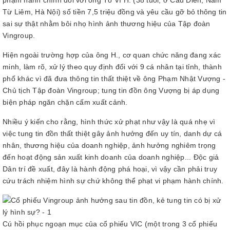
phạm hành chính đối với ông Tô Vĩ H. (38 tuổi, ở Cầu Diễn, Nam
Từ Liêm, Hà Nội) số tiền 7,5 triệu đồng và yêu cầu gỡ bỏ thông tin
sai sự thật nhằm bôi nhọ hình ảnh thương hiệu của Tập đoàn
Vingroup.
Hiện ngoài trường hợp của ông H., cơ quan chức năng đang xác
minh, làm rõ, xử lý theo quy định đối với 9 cá nhân tại tỉnh, thành
phố khác vì đã đưa thông tin thất thiệt về ông Phạm Nhật Vượng -
Chủ tịch Tập đoàn Vingroup; tung tin đồn ông Vượng bị áp dụng
biện pháp ngăn chặn cấm xuất cảnh.
Nhiều ý kiến cho rằng, hình thức xử phạt như vậy là quá nhẹ vì
việc tung tin đồn thất thiệt gây ảnh hưởng đến uy tín, danh dự cá
nhân, thương hiệu của doanh nghiệp, ảnh hưởng nghiêm trọng
đến hoạt động sản xuất kinh doanh của doanh nghiệp... Độc giả
Dân trí đề xuất, đây là hành động phá hoại, vì vậy cần phải truy
cứu trách nhiệm hình sự chứ không thể phạt vi phạm hành chính.
Cú hồi phục ngoạn mục của cổ phiếu VIC (một trong 3 cổ phiếu