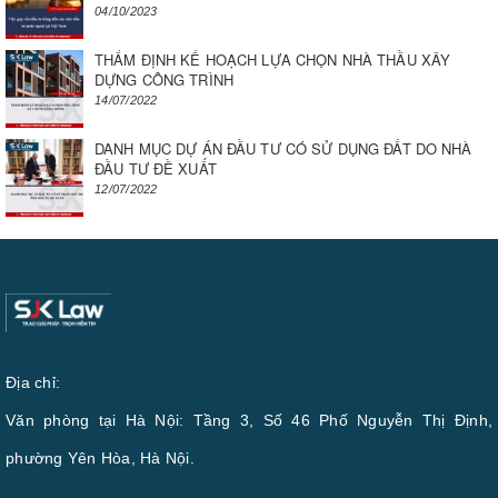
04/10/2023
THẨM ĐỊNH KẾ HOẠCH LỰA CHỌN NHÀ THẦU XÂY
DỰNG CÔNG TRÌNH
14/07/2022
DANH MỤC DỰ ÁN ĐẦU TƯ CÓ SỬ DỤNG ĐẤT DO NHÀ
ĐẦU TƯ ĐỀ XUẤT
12/07/2022
Địa chỉ:
Văn phòng tại Hà Nội: Tầng 3, Số 46 Phố Nguyễn Thị Định,
phường Yên Hòa, Hà Nội.