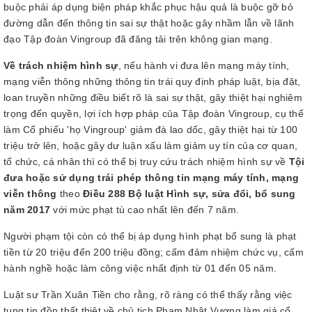
buộc phải áp dụng biện pháp khắc phục hậu quả là buộc gỡ bỏ
đường dẫn đến thông tin sai sự thật hoặc gây nhầm lẫn về lãnh
đạo Tập đoàn Vingroup đã đăng tải trên không gian mạng.
Về trách nhiệm hình sự
, nếu hành vi đưa lên mạng máy tính,
mạng viễn thông những thông tin trái quy định pháp luật, bịa đặt,
loan truyền những điều biết rõ là sai sự thật, gây thiệt hại nghiêm
trọng đến quyền, lợi ích hợp pháp của Tập đoàn Vingroup, cụ thể
làm Cổ phiếu 'họ Vingroup' giảm đà lao dốc, gây thiệt hại từ 100
triệu trở lên, hoặc gây dư luận xấu làm giảm uy tín của cơ quan,
tổ chức, cá nhân thì có thể bị truy cứu trách nhiệm hình sự về
Tội
đưa hoặc sử dụng trái phép thông tin mạng máy tính, mạng
viễn thông
theo
Điều 288 Bộ luật Hình sự, sửa đổi, bổ sung
năm 2017
với mức phạt tù cao nhất lên đến 7 năm.
Người phạm tội còn có thể bị áp dụng hình phạt bổ sung là phạt
tiền từ 20 triệu đến 200 triệu đồng; cấm đảm nhiệm chức vụ, cấm
hành nghề hoặc làm công việc nhất định từ 01 đến 05 năm.
Luật sư Trần Xuân Tiền cho rằng, rõ ràng có thể thấy rằng việc
tung tin đồn thất thiệt về chủ tịch Phạm Nhật Vượng làm giá cổ