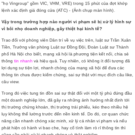
"họ Vingroup" gồm VIC, VHM, VRE) trong 15 phút của đợt khớp
lệnh xác định giá đóng cửa (ATC) - (Ảnh chụp màn hình).
Vậy trong trường hợp nào người vi phạm sẽ bị xử lý hình sự
vì bôi nhọ doanh nghiệp, gây thiệt hại kinh tế?
Trao đổi với phóng viên Dân trí về vụ việc trên, luật sư Trần Xuân
Tiền, Trưởng văn phòng Luật sư Đồng Đội, Đoàn Luật sư Thành
phố Hà Nội cho biết, mạng xã hội là phương tiện kết nối, chia sẻ
thông
tin nhanh
và hiệu quả. Tuy nhiên, có không ít đối tượng đã
lợi dụng sự tiện lợi, nhanh chóng của mạng xã hội để đưa các
thông tin chưa được kiểm chứng, sai sự thật với mục đích câu like,
câu view.
Trong đó việc tung tin đồn sai sự thật đối với một tỷ phú đứng đầu
một doanh nghiệp lớn, đã gây ra những ảnh hưởng nhất định tới
thị trường chứng khoán, thị trường trái phiếu, kéo theo nhiều hệ
lụy không thể lường trước đến nền kinh tế. Do đó, cơ quan chức
năng cần nhanh chóng xác minh, xử lý cá nhân vi phạm và nếu
phát hiện có hành vi bao che, hay cố tình làm rò rỉ thông tin thì
cũng cần phải xử lý nhanh chóng và thật nghiêm.