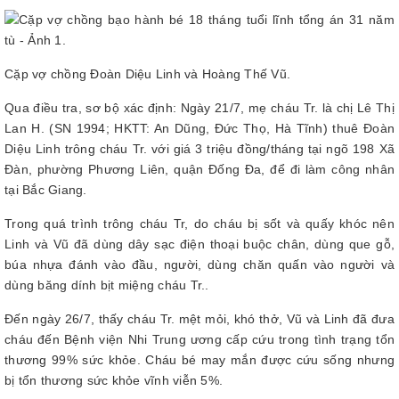
Cặp vợ chồng Đoàn Diệu Linh và Hoàng Thế Vũ.
Qua điều tra, sơ bộ xác định: Ngày 21/7, mẹ cháu Tr. là chị Lê Thị
Lan H. (SN 1994; HKTT: An Dũng, Đức Thọ, Hà Tĩnh) thuê Đoàn
Diệu Linh trông cháu Tr. với giá 3 triệu đồng/tháng tại ngõ 198 Xã
Đàn, phường Phương Liên, quận Đống Đa, để đi làm công nhân
tại Bắc Giang.
Trong quá trình trông cháu Tr, do cháu bị sốt và quấy khóc nên
Linh và Vũ đã dùng dây sạc điện thoại buộc chân, dùng que gỗ,
búa nhựa đánh vào đầu, người, dùng chăn quấn vào người và
dùng băng dính bịt miệng cháu Tr..
Đến ngày 26/7, thấy cháu Tr. mệt mỏi, khó thở, Vũ và Linh đã đưa
cháu đến Bệnh viện Nhi Trung ương cấp cứu trong tình trạng tổn
thương 99% sức khỏe. Cháu bé may mắn được cứu sống nhưng
bị tổn thương sức khỏe vĩnh viễn 5%.