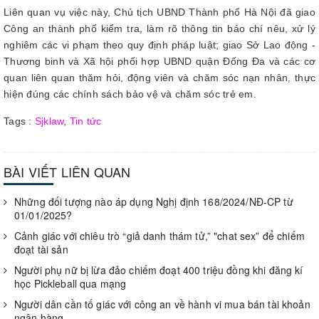
Liên quan vụ việc này, Chủ tịch UBND Thành phố Hà Nội đã giao
Công an thành phố kiểm tra, làm rõ thông tin báo chí nêu, xử lý
nghiêm các vi phạm theo quy định pháp luật; giao Sở Lao động -
Thương binh và Xã hội phối hợp UBND quận Đống Đa và các cơ
quan liên quan thăm hỏi, động viên và chăm sóc nạn nhân, thực
hiện đúng các chính sách bảo vệ và chăm sóc trẻ em.
Tags :
Sjklaw
,
Tin tức
BÀI VIẾT LIÊN QUAN
Những đối tượng nào áp dụng Nghị định 168/2024/NĐ-CP từ
01/01/2025?
Cảnh giác với chiêu trò “giả danh thám tử,” "chat sex” để chiếm
đoạt tài sản
Người phụ nữ bị lừa đảo chiếm đoạt 400 triệu đồng khi đăng kí
học Pickleball qua mạng
Người dân cần tố giác với công an về hành vi mua bán tài khoản
ngân hàng