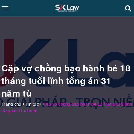
Toggle
navigation
Cặp vợ chồng bạo hành bé 18
tháng tuổi lĩnh tổng án 31
năm tù
Trang chủ
Tin tức
Cặp vợ chồng bạo hành bé 18 tháng tuổi lĩnh
tổng án 31 năm tù