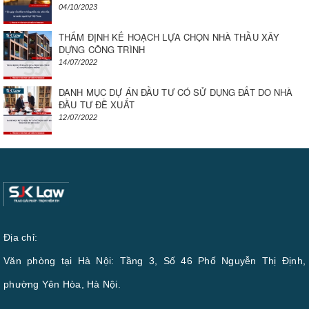
04/10/2023
THẨM ĐỊNH KẾ HOẠCH LỰA CHỌN NHÀ THẦU XÂY
DỰNG CÔNG TRÌNH
14/07/2022
DANH MỤC DỰ ÁN ĐẦU TƯ CÓ SỬ DỤNG ĐẤT DO NHÀ
ĐẦU TƯ ĐỀ XUẤT
12/07/2022
Địa chỉ:
Văn phòng tại Hà Nội: Tầng 3, Số 46 Phố Nguyễn Thị Định,
phường Yên Hòa, Hà Nội.