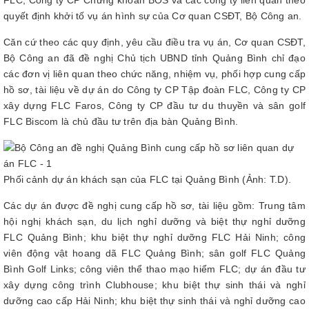
FLC, Công ty CP Chứng khoán BOS và các công ty liên quan theo
quyết định khởi tố vụ án hình sự của Cơ quan CSĐT, Bộ Công an.
Căn cứ theo các quy định, yêu cầu điều tra vụ án, Cơ quan CSĐT,
Bộ Công an đã đề nghị Chủ tịch UBND tỉnh Quảng Bình chỉ đạo
các đơn vị liên quan theo chức năng, nhiệm vụ, phối hợp cung cấp
hồ sơ, tài liệu về dự án do Công ty CP Tập đoàn FLC, Công ty CP
xây dựng FLC Faros, Công ty CP đầu tư du thuyền và sân golf
FLC Biscom là chủ đầu tư trên địa bàn Quảng Bình.
Phối cảnh dự án khách sạn của FLC tại Quảng Bình (Ảnh: T.D).
Các dự án được đề nghị cung cấp hồ sơ, tài liệu gồm: Trung tâm
hội nghị khách sạn, du lịch nghỉ dưỡng và biệt thự nghỉ dưỡng
FLC Quảng Bình; khu biệt thự nghỉ dưỡng FLC Hải Ninh; công
viên động vật hoang dã FLC Quảng Bình; sân golf FLC Quảng
Bình Golf Links; công viên thể thao mạo hiểm FLC; dự án đầu tư
xây dựng công trình Clubhouse; khu biệt thự sinh thái và nghỉ
dưỡng cao cấp Hải Ninh; khu biệt thự sinh thái và nghỉ dưỡng cao