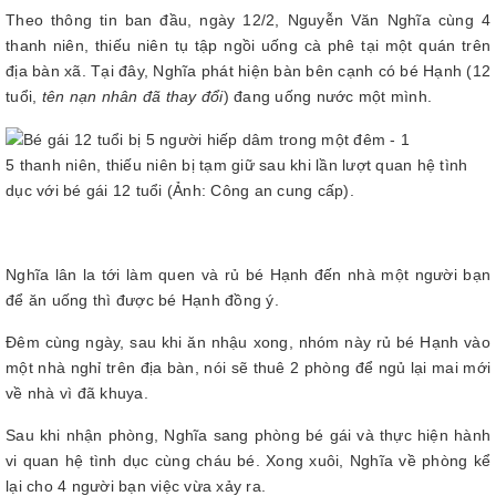
Theo thông tin ban đầu, ngày 12/2, Nguyễn Văn Nghĩa cùng 4
thanh niên, thiếu niên tụ tập ngồi uống cà phê tại một quán trên
địa bàn xã. Tại đây, Nghĩa phát hiện bàn bên cạnh có bé Hạnh (12
tuổi,
tên nạn nhân đã thay đổi
) đang uống nước một mình.
5 thanh niên, thiếu niên bị tạm giữ sau khi lần lượt quan hệ tình
dục với bé gái 12 tuổi (Ảnh: Công an cung cấp).
Nghĩa lân la tới làm quen và rủ bé Hạnh đến nhà một người bạn
để ăn uống thì được bé Hạnh đồng ý.
Đêm cùng ngày, sau khi ăn nhậu xong, nhóm này rủ bé Hạnh vào
một nhà nghỉ trên địa bàn, nói sẽ thuê 2 phòng để ngủ lại mai mới
về nhà vì đã khuya.
Sau khi nhận phòng, Nghĩa sang phòng bé gái và thực hiện hành
vi quan hệ tình dục cùng cháu bé. Xong xuôi, Nghĩa về phòng kể
lại cho 4 người bạn việc vừa xảy ra.