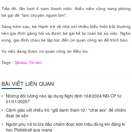
Tiếp đó, lần lượt 4 nam thanh niên, thiếu niên cũng sang phòng
bé gái để "làm chuyện người lớn".
Sáng hôm sau, bé Hạnh trở về nhà với nhiều biểu hiện bất thường
nên gia đình gặng hỏi và được bé gái kể lại toàn bộ sự việc. Nghe
xong, gia đình cháu bé lập tức đến cơ quan công an để trình báo.
Vụ việc đang được cơ quan công an điều tra.
Tags :
Sjklaw
,
Tin tức
BÀI VIẾT LIÊN QUAN
Những đối tượng nào áp dụng Nghị định 168/2024/NĐ-CP từ
01/01/2025?
Cảnh giác với chiêu trò “giả danh thám tử,” "chat sex” để chiếm
đoạt tài sản
Người phụ nữ bị lừa đảo chiếm đoạt 400 triệu đồng khi đăng kí
học Pickleball qua mạng