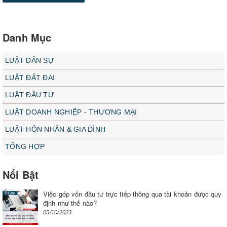
Danh Mục
LUẬT DÂN SỰ
LUẬT ĐẤT ĐAI
LUẬT ĐẦU TƯ
LUẬT DOANH NGHIỆP - THƯƠNG MẠI
LUẬT HÔN NHÂN & GIA ĐÌNH
TỔNG HỢP
Nổi Bật
Việc góp vốn đầu tư trực tiếp thông qua tài khoản được quy
định như thế nào?
05/10/2023