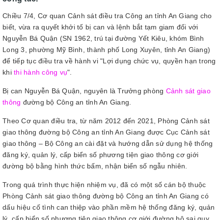
Chiều 7/4, Cơ quan Cảnh sát điều tra Công an tỉnh An Giang cho
biết, vừa ra quyết khởi tố bị can và lệnh bắt tạm giam đối với
Nguyễn Bá Quận (SN 1962, trú tại đường Yết Kiêu, khóm Bình
Long 3, phường Mỹ Bình, thành phố Long Xuyên, tỉnh An Giang)
để tiếp tục điều tra về hành vi "Lợi dụng chức vụ, quyền hạn trong
khi
thi hành công vụ
".
Bị can Nguyễn Bá Quận, nguyên là Trưởng phòng
Cảnh sát giao
thông
đường bộ Công an tỉnh An Giang.
Theo Cơ quan điều tra, từ năm 2012 đến 2021, Phòng Cảnh sát
giao thông đường bộ Công an tỉnh An Giang được Cục Cảnh sát
giao thông – Bộ Công an cài đặt và hướng dẫn sử dụng hệ thống
đăng ký, quản lý, cấp biển số phương tiện giao thông cơ giới
đường bộ bằng hình thức bấm, nhận biển số ngẫu nhiên.
Trong quá trình thực hiện nhiệm vụ, đã có một số cán bộ thuộc
Phòng Cảnh sát giao thông đường bộ Công an tỉnh An Giang có
dấu hiệu cố tình can thiệp vào phần mềm hệ thống đăng ký, quản
lý, cấp biển số phương tiện giao thông cơ giới đường bộ sai quy