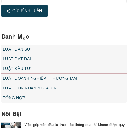
GỬI BÌNH LUẬN
Danh Mục
LUẬT DÂN SỰ
LUẬT ĐẤT ĐAI
LUẬT ĐẦU TƯ
LUẬT DOANH NGHIỆP - THƯƠNG MẠI
LUẬT HÔN NHÂN & GIA ĐÌNH
TỔNG HỢP
Nổi Bật
Việc góp vốn đầu tư trực tiếp thông qua tài khoản được quy