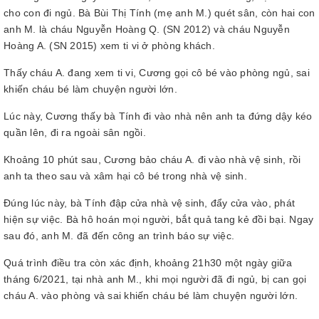
cho con đi ngủ. Bà Bùi Thị Tính (mẹ anh M.) quét sân, còn hai con
anh M. là cháu Nguyễn Hoàng Q. (SN 2012) và cháu Nguyễn
Hoàng A. (SN 2015) xem ti vi ở phòng khách.
Thấy cháu A. đang xem ti vi, Cương gọi cô bé vào phòng ngủ, sai
khiến cháu bé làm chuyện người lớn.
Lúc này, Cương thấy bà Tính đi vào nhà nên anh ta đứng dậy kéo
quần lên, đi ra ngoài sân ngồi.
Khoảng 10 phút sau, Cương bảo cháu A. đi vào nhà vệ sinh, rồi
anh ta theo sau và xâm hại cô bé trong nhà vệ sinh.
Đúng lúc này, bà Tính đập cửa nhà vệ sinh, đẩy cửa vào, phát
hiện sự việc. Bà hô hoán mọi người, bắt quả tang kẻ đồi bại. Ngay
sau đó, anh M. đã đến công an trình báo sự việc.
Quá trình điều tra còn xác định, khoảng 21h30 một ngày giữa
tháng 6/2021, tại nhà anh M., khi mọi người đã đi ngủ, bị can gọi
cháu A. vào phòng và sai khiến cháu bé làm chuyện người lớn.