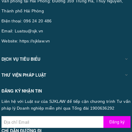
Văn phòng tại Hải Phòng: Đường 359 Trung Hà, Thuỷ Nguyên,
Thành phố Hải Phòng
Điện thoại:
096 24 20 486
Email:
Luatsu@sjk.vn
Website:
https://sjklaw.vn
DỊCH VỤ TIÊU BIỂU
THƯ VIỆN PHÁP LUẬT
ĐĂNG KÝ NHẬN TIN
Liên hệ với Luật sư của SJKLAW để tiếp cận chương trình Tư vấn
pháp lý Doanh nghiệp miễn phí qua Tổng đài 1900636292
Đăng ký
CHỈ DẪN ĐƯỜNG ĐI