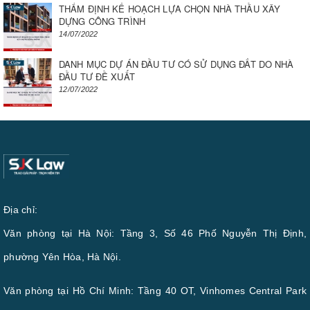
THẨM ĐỊNH KẾ HOẠCH LỰA CHỌN NHÀ THẦU XÂY
DỰNG CÔNG TRÌNH
14/07/2022
DANH MỤC DỰ ÁN ĐẦU TƯ CÓ SỬ DỤNG ĐẤT DO NHÀ
ĐẦU TƯ ĐỀ XUẤT
12/07/2022
Địa chỉ:
Văn phòng tại Hà Nội: Tầng 3, Số 46 Phố Nguyễn Thị Định,
phường Yên Hòa, Hà Nội.
Văn phòng tại Hồ Chí Minh: Tầng 40 OT, Vinhomes Central Park