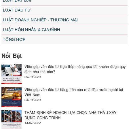
LUẬT ĐẤT ĐAI
LUẬT ĐẦU TƯ
LUẬT DOANH NGHIỆP - THƯƠNG MẠI
LUẬT HÔN NHÂN & GIA ĐÌNH
TỔNG HỢP
Nổi Bật
Việc góp vốn đầu tư trực tiếp thông qua tài khoản được quy
định như thế nào?
05/10/2023
Việc góp vốn đầu tư bằng tiền của nhà đầu nước ngoài tại
Việt Nam
04/10/2023
THẨM ĐỊNH KẾ HOẠCH LỰA CHỌN NHÀ THẦU XÂY
DỰNG CÔNG TRÌNH
14/07/2022