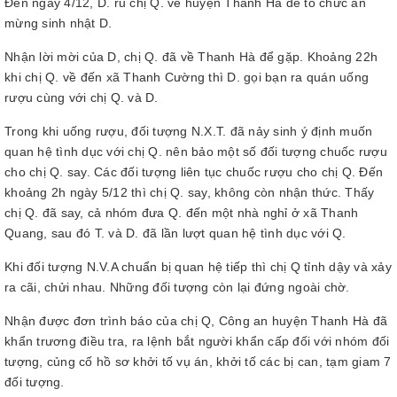
Đến ngày 4/12, D. rủ chị Q. về huyện Thanh Hà để tổ chức ăn
mừng sinh nhật D.
Nhận lời mời của D, chị Q. đã về Thanh Hà để gặp. Khoảng 22h
khi chị Q. về đến xã Thanh Cường thì D. gọi bạn ra quán uống
rượu cùng với chị Q. và D.
Trong khi uống rượu, đối tượng N.X.T. đã nảy sinh ý định muốn
quan hệ tình dục với chị Q. nên bảo một số đối tượng chuốc rượu
cho chị Q. say. Các đối tượng liên tục chuốc rượu cho chị Q. Đến
khoảng 2h ngày 5/12 thì chị Q. say, không còn nhận thức. Thấy
chị Q. đã say, cả nhóm đưa Q. đến một nhà nghỉ ở xã Thanh
Quang, sau đó T. và D. đã lần lượt quan hệ tình dục với Q.
Khi đối tượng N.V.A chuẩn bị quan hệ tiếp thì chị Q tỉnh dậy và xảy
ra cãi, chửi nhau. Những đối tượng còn lại đứng ngoài chờ.
Nhận được đơn trình báo của chị Q, Công an huyện Thanh Hà đã
khẩn trương điều tra, ra lệnh bắt người khẩn cấp đối với nhóm đối
tượng, củng cố hồ sơ khởi tố vụ án, khởi tố các bị can, tạm giam 7
đối tượng.