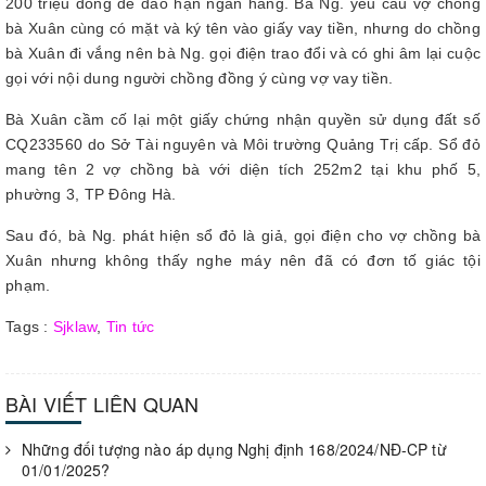
200 triệu đồng để đáo hạn ngân hàng. Bà Ng. yêu cầu vợ chồng
bà Xuân cùng có mặt và ký tên vào giấy vay tiền, nhưng do chồng
bà Xuân đi vắng nên bà Ng. gọi điện trao đổi và có ghi âm lại cuộc
gọi với nội dung người chồng đồng ý cùng vợ vay tiền.
Bà Xuân cầm cố lại một giấy chứng nhận quyền sử dụng đất số
CQ233560 do Sở Tài nguyên và Môi trường Quảng Trị cấp. Sổ đỏ
mang tên 2 vợ chồng bà với diện tích 252m2 tại khu phố 5,
phường 3, TP Đông Hà.
Sau đó, bà Ng. phát hiện sổ đỏ là giả, gọi điện cho vợ chồng bà
Xuân nhưng không thấy nghe máy nên đã có đơn tố giác tội
phạm.
Tags :
Sjklaw
,
Tin tức
BÀI VIẾT LIÊN QUAN
Những đối tượng nào áp dụng Nghị định 168/2024/NĐ-CP từ
01/01/2025?