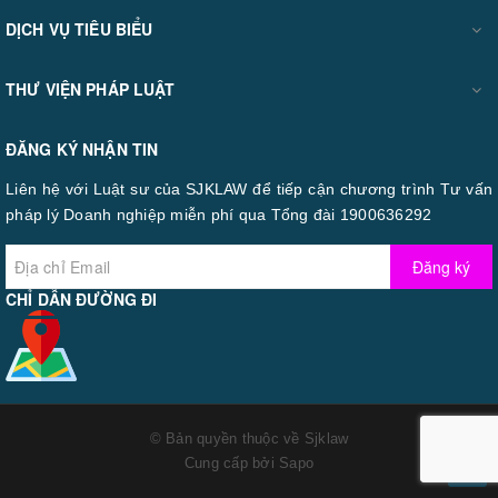
DỊCH VỤ TIÊU BIỂU
THƯ VIỆN PHÁP LUẬT
ĐĂNG KÝ NHẬN TIN
Liên hệ với Luật sư của SJKLAW để tiếp cận chương trình Tư vấn
pháp lý Doanh nghiệp miễn phí qua Tổng đài 1900636292
Đăng ký
CHỈ DẪN ĐƯỜNG ĐI
© Bản quyền thuộc về
Sjklaw
Cung cấp bởi
Sapo