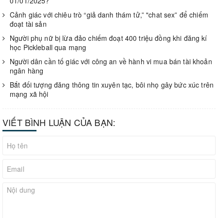
01/01/2025?
Cảnh giác với chiêu trò “giả danh thám tử,” "chat sex” để chiếm
đoạt tài sản
Người phụ nữ bị lừa đảo chiếm đoạt 400 triệu đồng khi đăng kí
học Pickleball qua mạng
Người dân cần tố giác với công an về hành vi mua bán tài khoản
ngân hàng
Bắt đối tượng đăng thông tin xuyên tạc, bôi nhọ gây bức xúc trên
mạng xã hội
VIẾT BÌNH LUẬN CỦA BẠN: