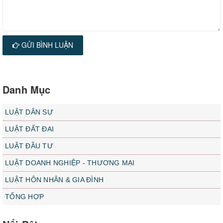
GỬI BÌNH LUẬN
Danh Mục
LUẬT DÂN SỰ
LUẬT ĐẤT ĐAI
LUẬT ĐẦU TƯ
LUẬT DOANH NGHIỆP - THƯƠNG MẠI
LUẬT HÔN NHÂN & GIA ĐÌNH
TỔNG HỢP