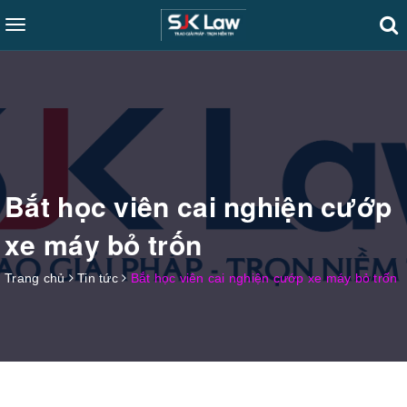
Toggle
navigation
Bắt học viên cai nghiện cướp
xe máy bỏ trốn
Trang chủ
Tin tức
Bắt học viên cai nghiện cướp xe máy bỏ trốn