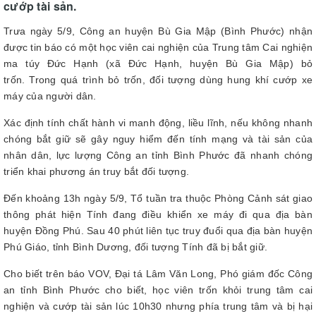
cướp tài sản.
Trưa ngày 5/9, Công an huyện Bù Gia Mập (Bình Phước) nhận
được tin báo có một học viên cai nghiện của Trung tâm Cai nghiện
ma túy Đức Hạnh (xã Đức Hạnh, huyện Bù Gia Mập) bỏ
trốn. Trong quá trình bỏ trốn, đối tượng dùng hung khí cướp xe
máy của người dân.
Xác định tính chất hành vi manh động, liều lĩnh, nếu không nhanh
chóng bắt giữ sẽ gây nguy hiểm đến tính mạng và tài sản của
nhân dân, lực lượng Công an tỉnh Bình Phước đã nhanh chóng
triển khai phương án truy bắt đối tượng.
Đến khoảng 13h ngày 5/9, Tổ tuần tra thuộc Phòng Cảnh sát giao
thông phát hiện Tính đang điều khiển xe máy đi qua địa bàn
huyện Đồng Phú. Sau 40 phút liên tục truy đuổi qua địa bàn huyện
Phú Giáo, tỉnh Bình Dương, đối tượng Tính đã bị bắt giữ.
Cho biết trên báo VOV, Đại tá Lâm Văn Long, Phó giám đốc Công
an tỉnh Bình Phước cho biết, học viên trốn khỏi trung tâm cai
nghiện và cướp tài sản lúc 10h30 nhưng phía trung tâm và bị hại