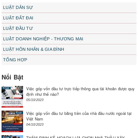
LUẬT DÂN SỰ
LUẬT ĐẤT ĐAI
LUẬT ĐẦU TƯ
LUẬT DOANH NGHIỆP - THƯƠNG MẠI
LUẬT HÔN NHÂN & GIA ĐÌNH
TỔNG HỢP
Nổi Bật
Việc góp vốn đầu tư trực tiếp thông qua tài khoản được quy
định như thế nào?
05/10/2023
Việc góp vốn đầu tư bằng tiền của nhà đầu nước ngoài tại
Việt Nam
04/10/2023
THẨM ĐỊNH KẾ HOẠCH LỰA CHỌN NHÀ THẦU XÂY