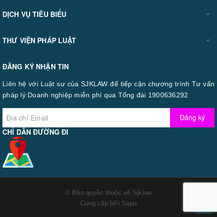
DỊCH VỤ TIÊU BIỂU
THƯ VIỆN PHÁP LUẬT
ĐĂNG KÝ NHẬN TIN
Liên hệ với Luật sư của SJKLAW để tiếp cận chương trình Tư vấn
pháp lý Doanh nghiệp miễn phí qua Tổng đài 1900636292
Đăng ký
CHỈ DẪN ĐƯỜNG ĐI
© Bản quyền thuộc về
Sjklaw
Cung cấp bởi
Sapo