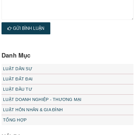
GỬI BÌNH LUẬN
Danh Mục
LUẬT DÂN SỰ
LUẬT ĐẤT ĐAI
LUẬT ĐẦU TƯ
LUẬT DOANH NGHIỆP - THƯƠNG MẠI
LUẬT HÔN NHÂN & GIA ĐÌNH
TỔNG HỢP