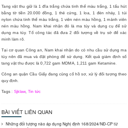
Tang vật thu giữ là 1 đĩa trắng chứa tinh thể màu trắng, 1 tẩu hút
bằng tờ tiền 20.000 đồng, 1 thẻ cứng, 1 loa, 1 đèn nháy, 1 túi
nylon chứa tinh thể màu trắng, 1 viên nén màu hồng, 1 mảnh viên
nén màu hồng. Nam khai nhận đó là ma túy và dụng cụ để sử
dụng ma túy. Tổ công tác đã đưa 2 đối tượng về trụ sở để xác
minh làm rõ.
Tại cơ quan Công an, Nam khai nhận do có nhu cầu sử dụng ma
túy nên đã mua và đặt phòng để sử dụng. Kết quả giám định số
tang vật thu được là 0,722 gam MDMA, 1,211 gam Ketamine.
Công an quận Cầu Giấy đang củng cố hồ sơ, xử lý đối tượng theo
quy định.
Tags :
Sjklaw
,
Tin tức
BÀI VIẾT LIÊN QUAN
Những đối tượng nào áp dụng Nghị định 168/2024/NĐ-CP từ