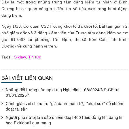
Đây là một trong những trung tâm đăng kiểm tư nhân ở Bình
Dương bị cơ quan công an điều tra về tiêu cực trong hoạt động
đăng kiểm.
Ngày 10/3, Cơ quan CSĐT cũng khởi tố đã khởi tố, bắt tạm giam 2
phó giám đốc và 2 đăng kiểm viên của Trung tâm đăng kiểm xe cơ
giới 61-08D tại phường Tân Định, thị xã Bến Cát, tỉnh Bình
Dương) về cùng hành vi trên.
Tags :
Sjklaw
,
Tin tức
BÀI VIẾT LIÊN QUAN
Những đối tượng nào áp dụng Nghị định 168/2024/NĐ-CP từ
01/01/2025?
Cảnh giác với chiêu trò “giả danh thám tử,” "chat sex” để chiếm
đoạt tài sản
Người phụ nữ bị lừa đảo chiếm đoạt 400 triệu đồng khi đăng kí
học Pickleball qua mạng