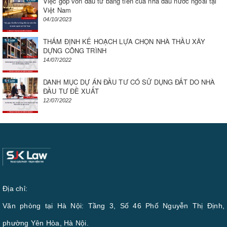
Việc góp vốn đầu tư bằng tiền của nhà đầu nước ngoài tại
Việt Nam
04/10/2023
THẨM ĐỊNH KẾ HOẠCH LỰA CHỌN NHÀ THẦU XÂY
DỰNG CÔNG TRÌNH
14/07/2022
DANH MỤC DỰ ÁN ĐẦU TƯ CÓ SỬ DỤNG ĐẤT DO NHÀ
ĐẦU TƯ ĐỀ XUẤT
12/07/2022
Địa chỉ:
Văn phòng tại Hà Nội: Tầng 3, Số 46 Phố Nguyễn Thị Định,
phường Yên Hòa, Hà Nội.