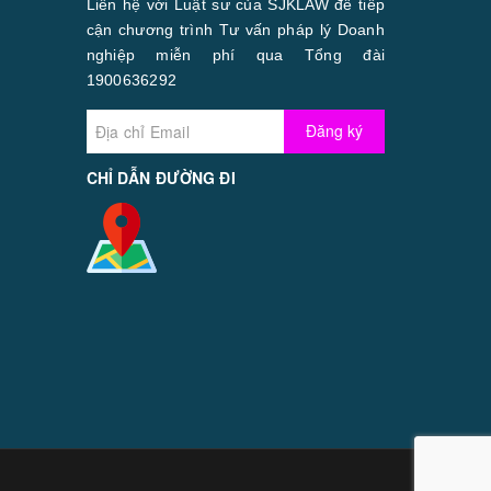
Liên hệ với Luật sư của SJKLAW để tiếp
cận chương trình Tư vấn pháp lý Doanh
nghiệp miễn phí qua Tổng đài
1900636292
Đăng ký
CHỈ DẪN ĐƯỜNG ĐI