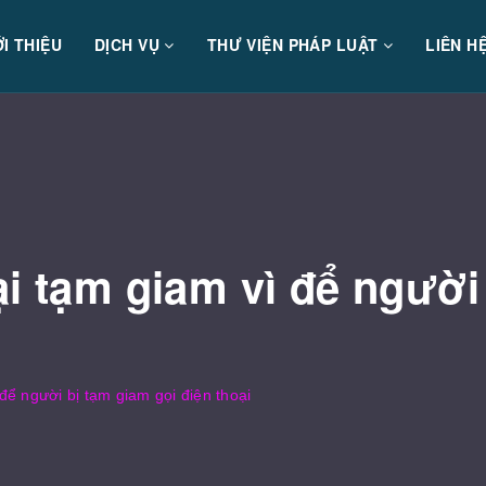
ỚI THIỆU
DỊCH VỤ
THƯ VIỆN PHÁP LUẬT
LIÊN H
ại tạm giam vì để người
để người bị tạm giam gọi điện thoại