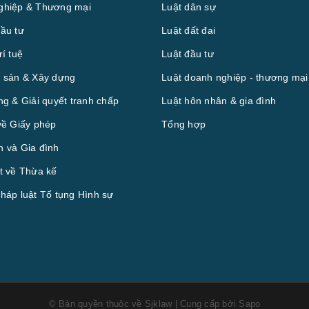
ghiệp & Thương mại
Luật dân sự
ầu tư
Luật đất đai
rí tuệ
Luật đầu tư
 sản & Xây dựng
Luật doanh nghiệp - thương mại
ng & Giải quyết tranh chấp
Luật hôn nhân & gia đình
về Giấy phép
Tổng hợp
 và Gia đình
t về Thừa kế
háp luật Tố tụng Hình sự
© Bản quyền thuộc về
Sjklaw
|
Cung cấp bởi
Sapo