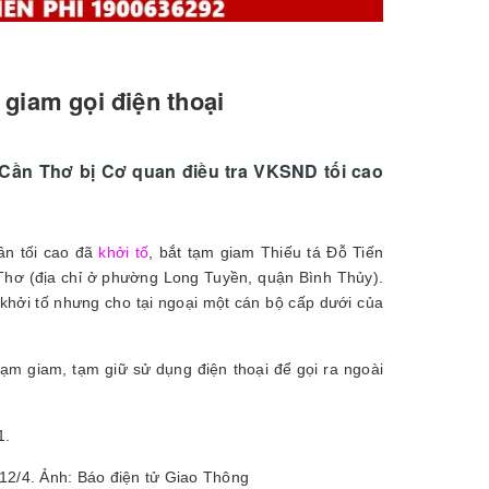
 giam gọi điện thoại
 Cần Thơ bị Cơ quan điều tra VKSND tối cao
ân tối cao đã
khởi tố
, bắt tạm giam Thiếu tá Đỗ Tiến
Thơ (địa chỉ ở phường Long Tuyền, quận Bình Thủy).
khởi tố nhưng cho tại ngoại một cán bộ cấp dưới của
tạm giam, tạm giữ sử dụng điện thoại để gọi ra ngoài
12/4. Ảnh: Báo điện tử Giao Thông