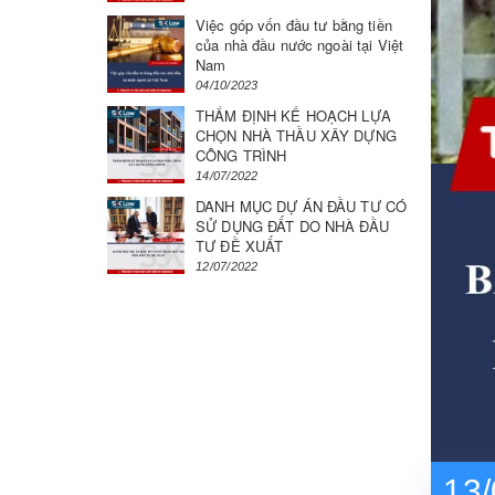
Việc góp vốn đầu tư bằng tiền
của nhà đầu nước ngoài tại Việt
Nam
04/10/2023
THẨM ĐỊNH KẾ HOẠCH LỰA
CHỌN NHÀ THẦU XÂY DỰNG
CÔNG TRÌNH
14/07/2022
DANH MỤC DỰ ÁN ĐẦU TƯ CÓ
SỬ DỤNG ĐẤT DO NHÀ ĐẦU
TƯ ĐỀ XUẤT
12/07/2022
13/