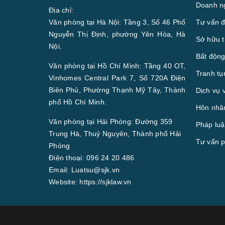
Doanh n
Địa chỉ:
Văn phòng tại Hà Nội: Tầng 3, Số 46 Phố
Tư vấn đ
Nguyễn Thị Định, phường Yên Hòa, Hà
Sở hữu t
Nội.
Bất động
Văn phòng tại Hồ Chí Minh: Tầng 40 OT,
Tranh tụ
Vinhomes Central Park 7, Số 720A Điện
Biên Phủ, Phường Thạnh Mỹ Tây, Thành
Dịch vụ 
phố Hồ Chí Minh.
Hôn nhân
Văn phòng tại Hải Phòng: Đường 359
Pháp luậ
Trung Hà, Thuỷ Nguyên, Thành phố Hải
Tư vấn p
Phòng
Điện thoại:
096 24 20 486
Email:
Luatsu@sjk.vn
Website:
https://sjklaw.vn