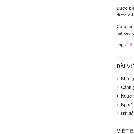
Được bi
được điề
Cơ quan 
xét kéo 
Tags :
Sj
BÀI V
Những 
Cảnh g
Người 
Người 
Bắt đố
VIẾT 