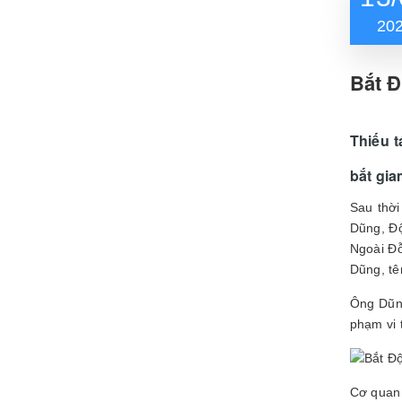
20
Bắt Đ
Thiếu 
bắt gia
Sau thời
Dũng, Độ
Ngoài Đỗ
Dũng, tê
Ông Dũng
phạm vi t
Cơ quan 