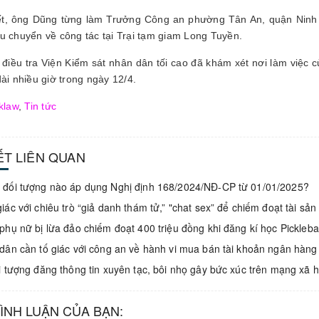
ết, ông Dũng từng làm Trưởng Công an phường Tân An, quận Ninh
u chuyển về công tác tại Trại tạm giam Long Tuyền.
điều tra Viện Kiểm sát nhân dân tối cao đã khám xét nơi làm việc 
dài nhiều giờ trong ngày 12/4.
klaw
,
Tin tức
IẾT LIÊN QUAN
đối tượng nào áp dụng Nghị định 168/2024/NĐ-CP từ 01/01/2025?
iác với chiêu trò “giả danh thám tử,” "chat sex” để chiếm đoạt tài sản
phụ nữ bị lừa đảo chiếm đoạt 400 triệu đồng khi đăng kí học Pickleb
dân cần tố giác với công an về hành vi mua bán tài khoản ngân hàng
i tượng đăng thông tin xuyên tạc, bôi nhọ gây bức xúc trên mạng xã h
BÌNH LUẬN CỦA BẠN: