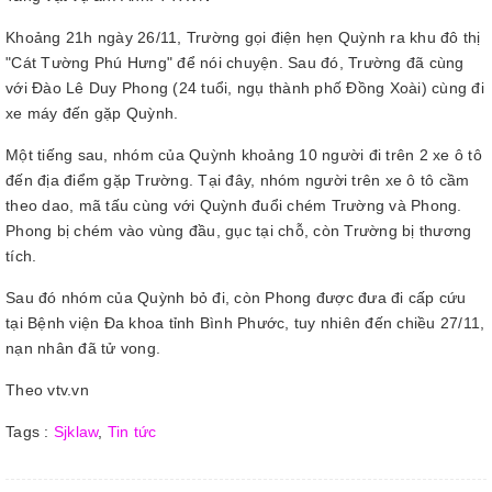
Khoảng 21h ngày 26/11, Trường gọi điện hẹn Quỳnh ra khu đô thị
"Cát Tường Phú Hưng" để nói chuyện. Sau đó, Trường đã cùng
với Đào Lê Duy Phong (24 tuổi, ngụ thành phố Đồng Xoài) cùng đi
xe máy đến gặp Quỳnh.
Một tiếng sau, nhóm của Quỳnh khoảng 10 người đi trên 2 xe ô tô
đến địa điểm gặp Trường. Tại đây, nhóm người trên xe ô tô cầm
theo dao, mã tấu cùng với Quỳnh đuổi chém Trường và Phong.
Phong bị chém vào vùng đầu, gục tại chỗ, còn Trường bị thương
tích.
Sau đó nhóm của Quỳnh bỏ đi, còn Phong được đưa đi cấp cứu
tại Bệnh viện Đa khoa tỉnh Bình Phước, tuy nhiên đến chiều 27/11,
nạn nhân đã tử vong.
Theo vtv.vn
Tags :
Sjklaw
,
Tin tức