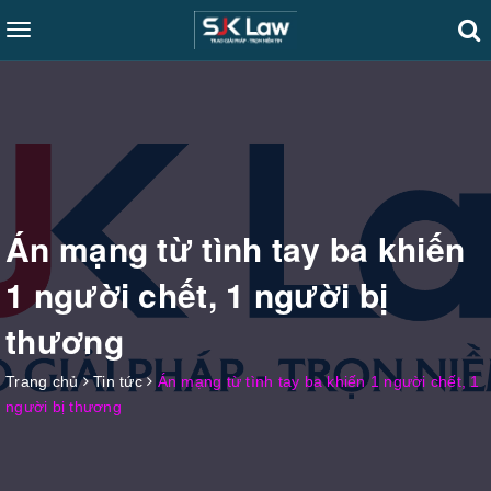
Toggle
navigation
Án mạng từ tình tay ba khiến
1 người chết, 1 người bị
thương
Trang chủ
Tin tức
Án mạng từ tình tay ba khiến 1 người chết, 1
người bị thương